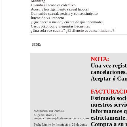
Mobbing
Cuando el acoso es colectivo
Acoso y hostigamiento sexual laboral
Contenido sexual, sexista y consentimiento
Intención vs. impacto
¿Qué hacer si me doy cuenta de que incomodé?
Casos prácticos y preguntas frecuentes
¿Una sola vez cuenta? ¿El silencio es consentimiento?
SEDE:
NOTA:
Una vez regis
cancelaciones.
Aceptar ó Can
FACTURACI
Estimado socio
nuestros servi
informamos qu
MAYORES INFORMES
Eugenia Morales
estrictamente
eugenia.morales@indexnuevoleon.org.mx
Compra a su r
Fecha Límite de Inscripción: 29 de Junio