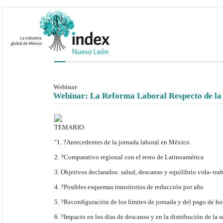
Webinar
Webinar: La Reforma Laboral Respecto de la 
TEMARIO:
"1. ?Antecedentes de la jornada laboral en México
2. ?Comparativo regional con el resto de Latinoamérica
3. Objetivos declarados: salud, descanso y equilibrio vida–tra
4. ?Posibles esquemas transitorios de reducción por año
5. ?Reconfiguración de los límites de jornada y del pago de ho
6. ?Impacto en los días de descanso y en la distribución de la 