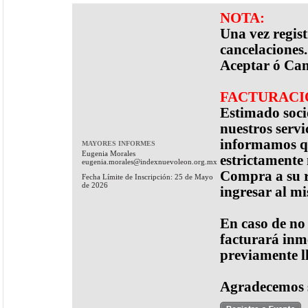
NOTA:
Una vez regis
cancelaciones.
Aceptar ó Can
FACTURACI
Estimado socio
nuestros servi
informamos qu
MAYORES INFORMES
Eugenia Morales
estrictamente
eugenia.morales@indexnuevoleon.org.mx
Compra a su r
Fecha Límite de Inscripción: 25 de Mayo
de 2026
ingresar al m
En caso de no
facturará inme
previamente l
Agradecemos 