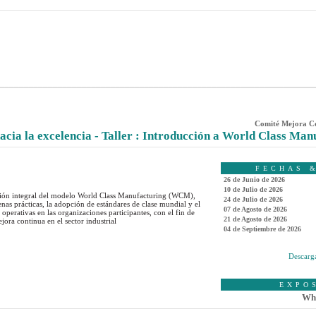
Comité Mejora Co
acia la excelencia - Taller : Introducción a World Class Man
FECHAS 
26 de Junio de 2026
10 de Julio de 2026
visión integral del modelo World Class Manufacturing (WCM),
24 de Julio de 2026
as prácticas, la adopción de estándares de clase mundial y el
07 de Agosto de 2026
 operativas en las organizaciones participantes, con el fin de
21 de Agosto de 2026
jora continua en el sector industrial
04 de Septiembre de 2026
Descarga
EXPO
Whi