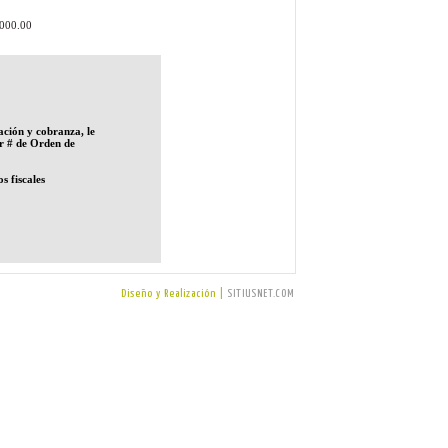
,000.00
ración y cobranza, le
r # de Orden de
s fiscales
Diseño y Realización |
SITIUSNET.COM