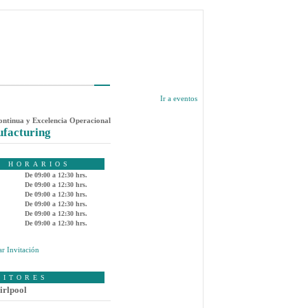
Ir a eventos
ntinua y Excelencia Operacional
ufacturing
& HORARIOS
De 09:00 a 12:30 hrs.
De 09:00 a 12:30 hrs.
De 09:00 a 12:30 hrs.
De 09:00 a 12:30 hrs.
De 09:00 a 12:30 hrs.
De 09:00 a 12:30 hrs.
r Invitación
SITORES
rlpool