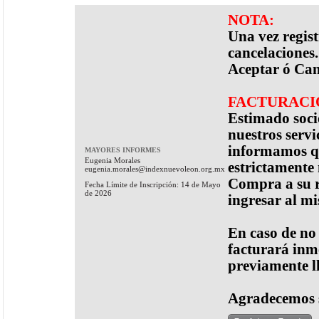
NOTA:
Una vez regis
cancelaciones.
Aceptar ó Can
FACTURACI
Estimado socio
nuestros servi
informamos qu
MAYORES INFORMES
Eugenia Morales
estrictamente
eugenia.morales@indexnuevoleon.org.mx
Compra a su r
Fecha Límite de Inscripción: 14 de Mayo
de 2026
ingresar al m
En caso de no
facturará inme
previamente l
Agradecemos 