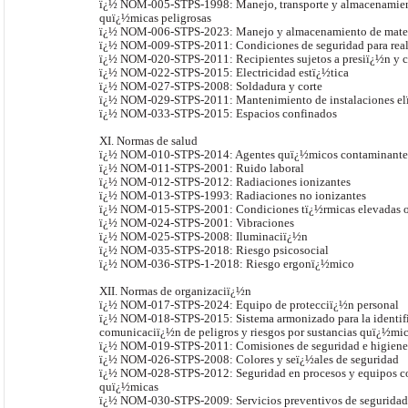
ï¿½ NOM-005-STPS-1998: Manejo, transporte y almacenamient
quï¿½micas peligrosas
ï¿½ NOM-006-STPS-2023: Manejo y almacenamiento de mater
ï¿½ NOM-009-STPS-2011: Condiciones de seguridad para realiz
ï¿½ NOM-020-STPS-2011: Recipientes sujetos a presiï¿½n y c
ï¿½ NOM-022-STPS-2015: Electricidad estï¿½tica
ï¿½ NOM-027-STPS-2008: Soldadura y corte
ï¿½ NOM-029-STPS-2011: Mantenimiento de instalaciones elï
ï¿½ NOM-033-STPS-2015: Espacios confinados
XI. Normas de salud
ï¿½ NOM-010-STPS-2014: Agentes quï¿½micos contaminante
ï¿½ NOM-011-STPS-2001: Ruido laboral
ï¿½ NOM-012-STPS-2012: Radiaciones ionizantes
ï¿½ NOM-013-STPS-1993: Radiaciones no ionizantes
ï¿½ NOM-015-STPS-2001: Condiciones tï¿½rmicas elevadas o
ï¿½ NOM-024-STPS-2001: Vibraciones
ï¿½ NOM-025-STPS-2008: Iluminaciï¿½n
ï¿½ NOM-035-STPS-2018: Riesgo psicosocial
ï¿½ NOM-036-STPS-1-2018: Riesgo ergonï¿½mico
XII. Normas de organizaciï¿½n
ï¿½ NOM-017-STPS-2024: Equipo de protecciï¿½n personal
ï¿½ NOM-018-STPS-2015: Sistema armonizado para la identif
comunicaciï¿½n de peligros y riesgos por sustancias quï¿½mic
ï¿½ NOM-019-STPS-2011: Comisiones de seguridad e higiene
ï¿½ NOM-026-STPS-2008: Colores y seï¿½ales de seguridad
ï¿½ NOM-028-STPS-2012: Seguridad en procesos y equipos co
quï¿½micas
ï¿½ NOM-030-STPS-2009: Servicios preventivos de seguridad