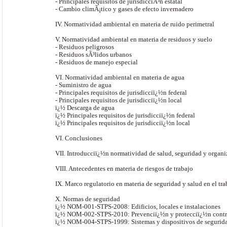
- Principales requisitos de jurisdicciÃ³n estatal
- Cambio climÃ¡tico y gases de efecto invernadero
IV. Normatividad ambiental en materia de ruido perimetral
V. Normatividad ambiental en materia de residuos y suelo
- Residuos peligrosos
- Residuos sÃ³lidos urbanos
- Residuos de manejo especial
VI. Normatividad ambiental en materia de agua
- Suministro de agua
- Principales requisitos de jurisdicciï¿½n federal
- Principales requisitos de jurisdicciï¿½n local
ï¿½ Descarga de agua
ï¿½ Principales requisitos de jurisdicciï¿½n federal
ï¿½ Principales requisitos de jurisdicciï¿½n local
VI. Conclusiones
VII. Introducciï¿½n normatividad de salud, seguridad y organi
VIII. Antecedentes en materia de riesgos de trabajo
IX. Marco regulatorio en materia de seguridad y salud en el tra
X. Normas de seguridad
ï¿½ NOM-001-STPS-2008: Edificios, locales e instalaciones
ï¿½ NOM-002-STPS-2010: Prevenciï¿½n y protecciï¿½n contr
ï¿½ NOM-004-STPS-1999: Sistemas y dispositivos de segurid