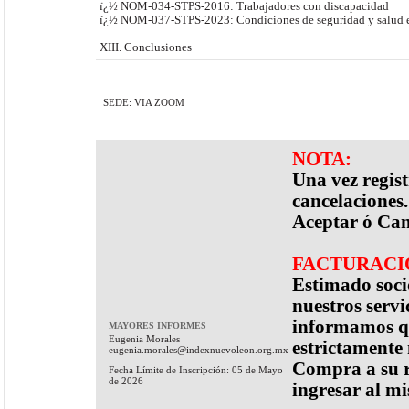
ï¿½ NOM-034-STPS-2016: Trabajadores con discapacidad
ï¿½ NOM-037-STPS-2023: Condiciones de seguridad y salud en
XIII. Conclusiones
SEDE: VIA ZOOM
NOTA:
Una vez regis
cancelaciones.
Aceptar ó Can
FACTURACI
Estimado socio
nuestros servi
informamos qu
MAYORES INFORMES
Eugenia Morales
estrictamente
eugenia.morales@indexnuevoleon.org.mx
Compra a su r
Fecha Límite de Inscripción: 05 de Mayo
de 2026
ingresar al m