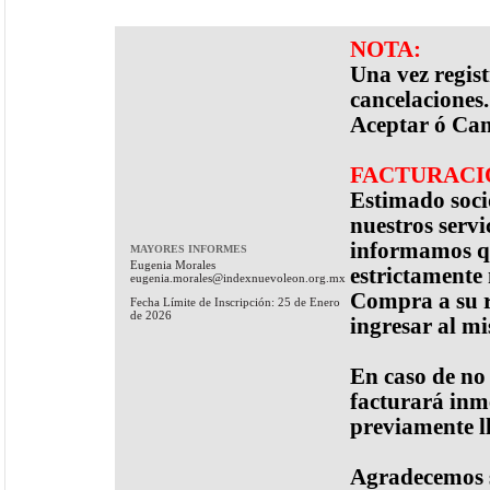
NOTA:
Una vez regis
cancelaciones.
Aceptar ó Can
FACTURACI
Estimado socio
nuestros servi
informamos qu
MAYORES INFORMES
Eugenia Morales
estrictamente
eugenia.morales@indexnuevoleon.org.mx
Compra a su r
Fecha Límite de Inscripción: 25 de Enero
de 2026
ingresar al m
En caso de no
facturará inme
previamente l
Agradecemos 